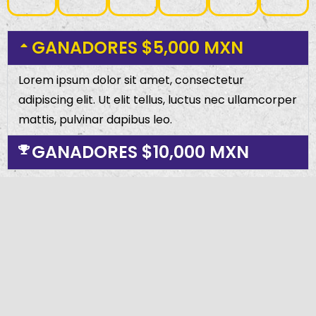
GANADORES $5,000 MXN
Lorem ipsum dolor sit amet, consectetur
adipiscing elit. Ut elit tellus, luctus nec ullamcorper
mattis, pulvinar dapibus leo.
GANADORES $10,000 MXN