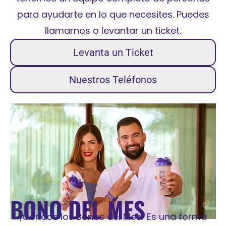
para ayudarte en lo que necesites. Puedes
llamarnos o levantar un ticket.
Levanta un Ticket
Nuestros Teléfonos
BONO DEL MES
¡Conoce los Bonos del Mes! Es una forma