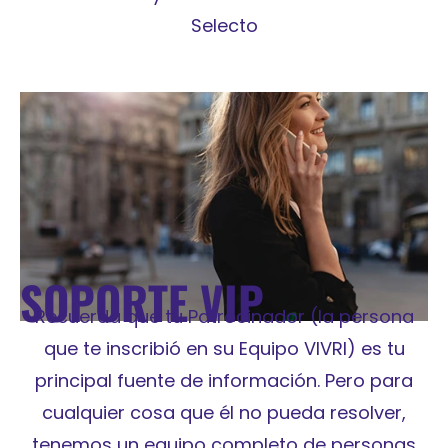
Selecto
SOPORTE VIP
Recuerda que tu Patrocinador (la persona
que te inscribió en su Equipo VIVRI) es tu
principal fuente de información. Pero para
cualquier cosa que él no pueda resolver,
tenemos un equipo completo de personas