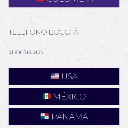
TELÉFONO BOGOTÁ
01 800 519 0135
USA
MÉXICO
PANAMÁ