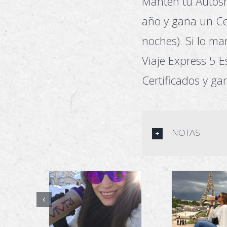
Mantén tu Autosh
año y gana un Cer
noches). Si lo ma
Viaje Express 5 E
Certificados y ga
NOTAS