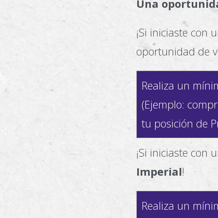
Una oportunida
¡Si iniciaste con 
oportunidad de v
Realiza un mín
(Ejemplo: compr
tu posición de P
¡Si iniciaste con 
Imperial
!
Realiza un mín