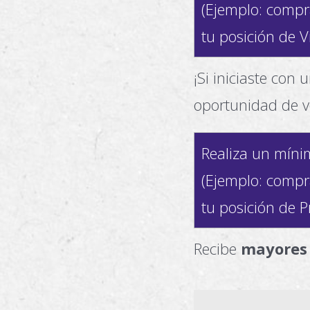
(Ejemplo: compr
tu posición de Vi
¡Si iniciaste con 
oportunidad de v
Realiza un mín
(Ejemplo: compr
tu posición de P
Recibe
mayores 