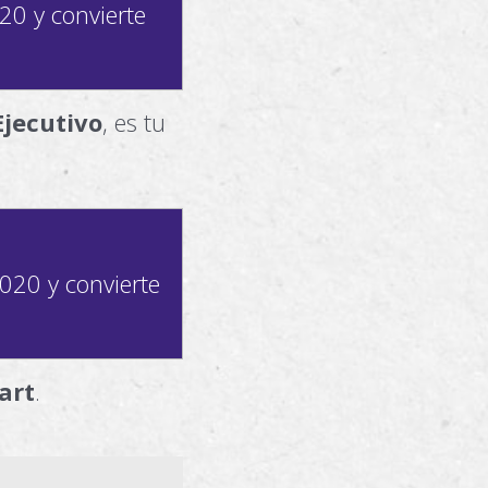
20 y convierte
Ejecutivo
, es tu
020 y convierte
art
.