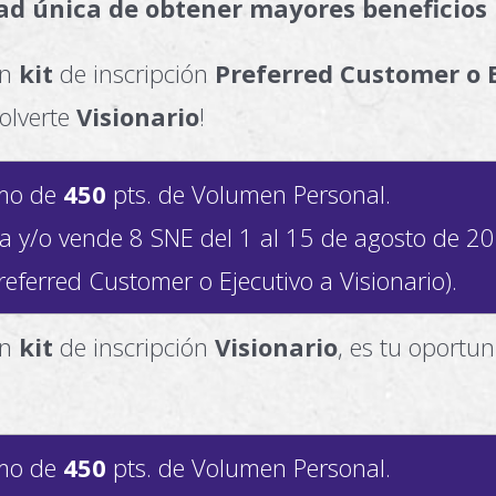
d única de obtener mayores beneficios
un
kit
de inscripción
Preferred Customer o 
olverte
Visionario
!
imo de
450
pts. de Volumen Personal.
a y/o vende 8 SNE del 1 al 15 de agosto de 20
referred Customer o Ejecutivo a Visionario).
un
kit
de inscripción
Visionario
, es tu oportun
imo de
450
pts. de Volumen Personal.