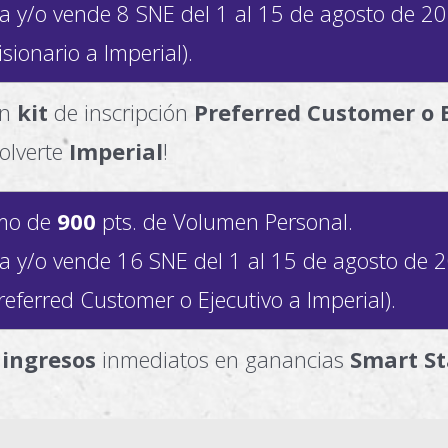
a y/o vende 8 SNE del 1 al 15 de agosto de 20
sionario a Imperial).
un
kit
de inscripción
Preferred Customer o 
olverte
Imperial
!
imo de
900
pts. de Volumen Personal.
a y/o vende 16 SNE del 1 al 15 de agosto de 2
referred Customer o Ejecutivo a Imperial).
ingresos
inmediatos en ganancias
Smart St