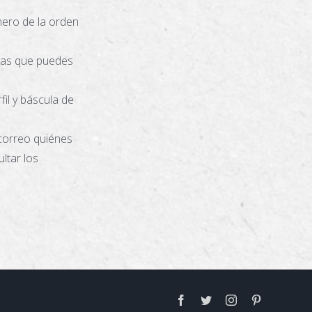
úmero de la orden
 las que puedes
il y báscula de
 correo quiénes
ltar los
Facebook
Twitter
Instagram
Pinterest