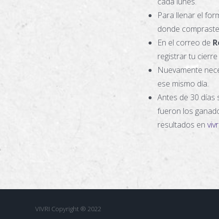
cada lunes.
Para llenar el for
donde compraste 
En el correo de
R
registrar tu cierr
Nuevamente necesi
ese mismo día.
Antes de 30 días 
fueron los ganado
resultados en
viv
VIVRI Copyright ® 2022